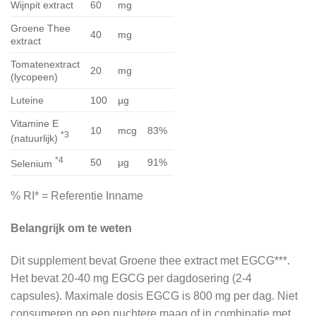
Wijnpit extract
60
mg
Groene Thee
40
mg
extract
Tomatenextract
20
mg
(lycopeen)
Luteine
100
µg
Vitamine E
10
mcg
83%
*3
(natuurlijk)
*4
50
µg
91%
Selenium
% RI* = Referentie Inname
Belangrijk om te weten
Dit supplement bevat Groene thee extract met EGCG***.
Het bevat 20-40 mg EGCG per dagdosering (2-4
capsules). Maximale dosis EGCG is 800 mg per dag. Niet
consumeren op een nuchtere maag of in combinatie met