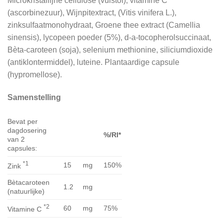
Microkristallijne cellulose (vulstof), vitamine C
(ascorbinezuur), Wijnpitextract, (Vitis vinifera L.),
zinksulfaatmonohydraat, Groene thee extract (Camellia
sinensis), lycopeen poeder (5%), d-a-tocopherolsuccinaat,
Bèta-caroteen (soja), selenium methionine, siliciumdioxide
(antiklontermiddel), luteine. Plantaardige capsule
(hypromellose).
Samenstelling
Bevat per
dagdosering
%/RI*
van 2
capsules:
*1
15
mg
150%
Zink
Bètacaroteen
1.2
mg
(natuurlijke)
*2
60
mg
75%
Vitamine C