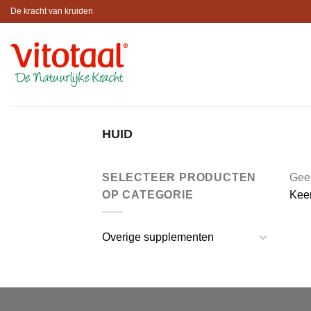
Skip
De kracht van kruiden
to
content
HUID
SELECTEER PRODUCTEN
Geen
OP CATEGORIE
Keer
Overige supplementen